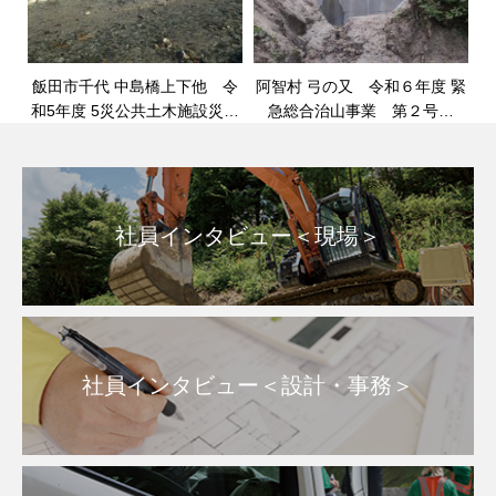
飯田市千代 中島橋上下他 令
阿智村 弓の又 令和６年度 緊
和5年度 5災公共土木施設災害
急総合治山事業 第２号工
復旧工事 2025年 3月 竣工
事 2025年10月竣工
社員インタビュー＜現場＞
社員インタビュー＜設計・事務＞