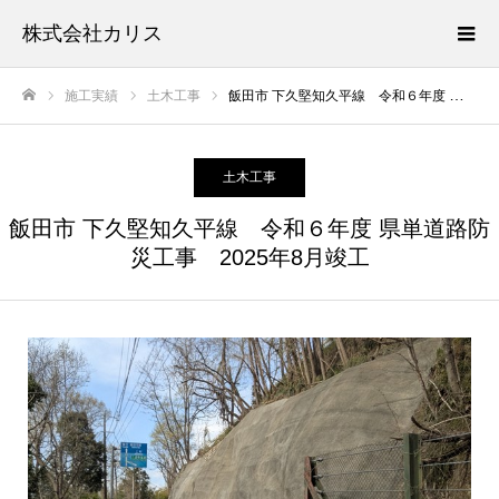
株式会社カリス
施工実績
土木工事
飯田市 下久堅知久平線 令和６年度 県単道路防災工事 2025年8月竣工
ホーム
土木工事
飯田市 下久堅知久平線 令和６年度 県単道路防
災工事 2025年8月竣工